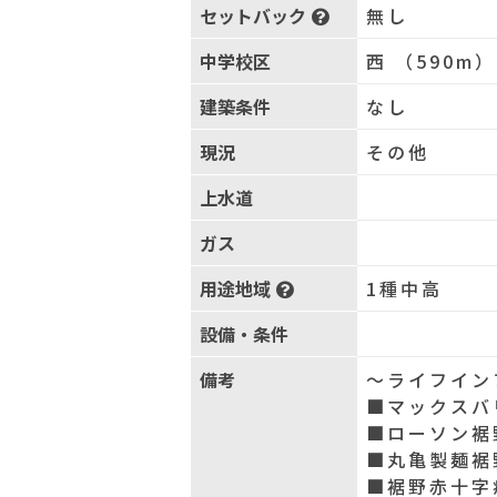
セットバック
無し
中学校区
西 （590m）
建築条件
なし
現況
その他
上水道
ガス
用途地域
1種中高
設備・条件
備考
～ライフイン
■マックスバ
■ローソン裾
■丸亀製麺裾
■裾野赤十字