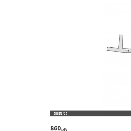
【間取り】
860
万円