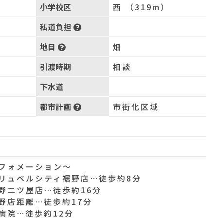
小学校区
西 （319m）
私道負担
地目
畑
引渡時期
相談
下水道
都市計画
市街化区域
フォメーション～
リュベルシティ裾野店…徒歩約8分
野二ツ屋店…徒歩約16分
野店距離…徒歩約17分
病院…徒歩約12分