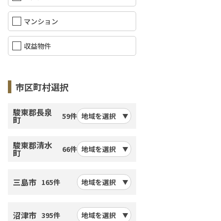
マンション
収益物件
市区町村選択
駿東郡長泉
59件
地域を選択
町
駿東郡清水
66件
地域を選択
町
三島市
165件
地域を選択
沼津市
395件
地域を選択