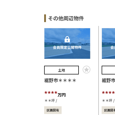
その他周辺物件
会員限定公開物件
会
土地
裾野市＊＊＊＊
裾野
****
****
万円
＊＊坪
＊＊坪
区画図有
区画図