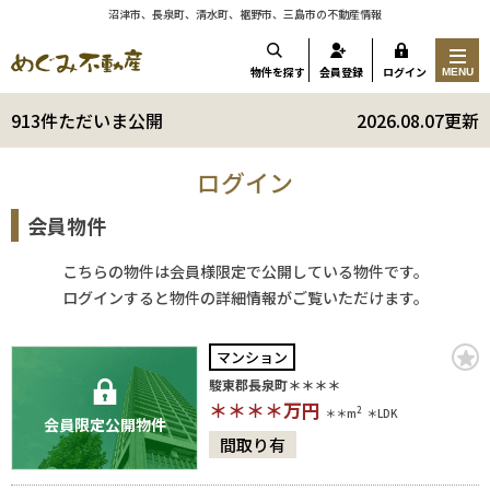
沼津市、長泉町、清水町、裾野市、三島市の不動産情報
物件を探す
会員登録
ログイン
MENU
913件ただいま公開
2026.08.07更新
ログイン
会員物件
こちらの物件は会員様限定で公開している物件です。
ログインすると物件の詳細情報がご覧いただけます。
マンション
駿東郡長泉町＊＊＊＊
＊＊＊＊
万円
2
＊＊m
＊LDK
会員限定公開物件
間取り有