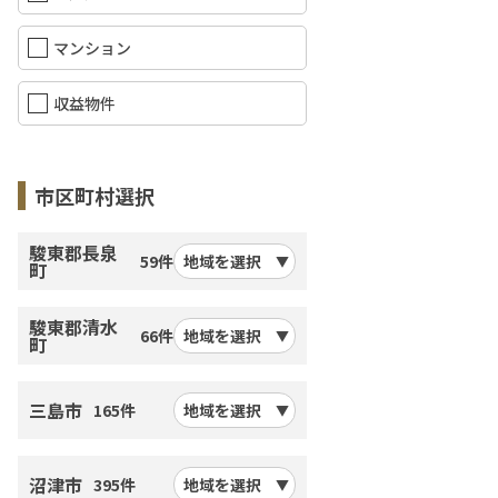
マンション
収益物件
市区町村選択
駿東郡長泉
59件
地域を選択
町
駿東郡清水
66件
地域を選択
町
三島市
165件
地域を選択
沼津市
395件
地域を選択